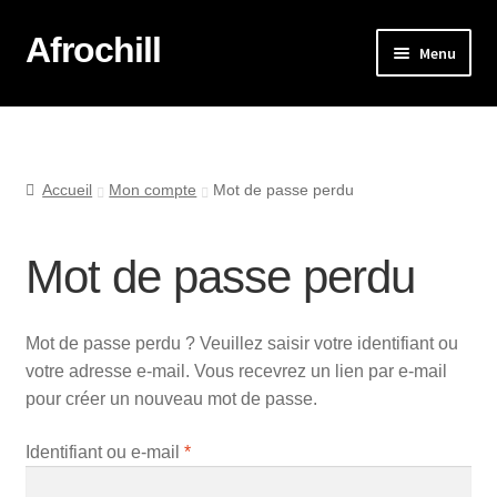
Afrochill
Menu
Accueil
Afrochill Lyon
Accueil
Mon compte
Mot de passe perdu
Afrochill Lyon : Vos Photos
Mot de passe perdu
La boutique
Mon compte
Mot de passe perdu ? Veuillez saisir votre identifiant ou
votre adresse e-mail. Vous recevrez un lien par e-mail
pour créer un nouveau mot de passe.
Mon panier
Identifiant ou e-mail
*