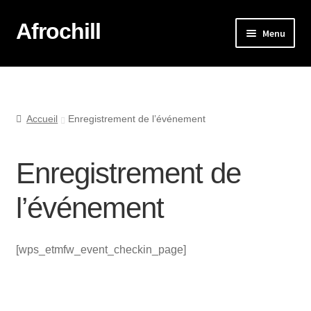
Afrochill
Menu
Accueil
Afrochill Lyon
Accueil
Enregistrement de l’événement
Afrochill Lyon : Vos Photos
Enregistrement de
La boutique
l’événement
Mon compte
[wps_etmfw_event_checkin_page]
Mon panier